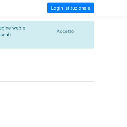
Login istituzionale
 pagine web e
Accetto
nsenti